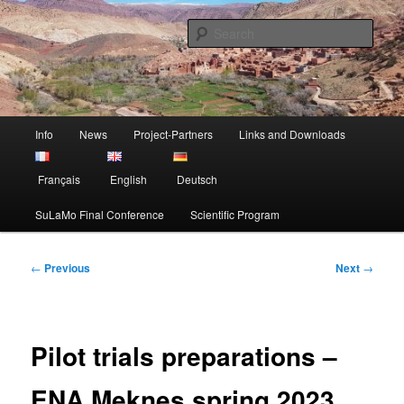
Skip
Sustainable Land Mangement in Morocco
to
Sear
primary
content
Project SuLaMo
Main
Info
News
Project-Partners
Links and Downloads
menu
Français
English
Deutsch
SuLaMo Final Conference
Scientific Program
Post
←
Previous
Next
→
navigation
Pilot trials preparations –
ENA Meknes spring 2023