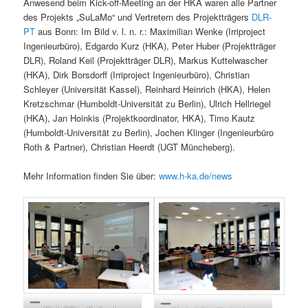
Anwesend beim Kick-off-Meeting an der HKA waren alle Partner
des Projekts „SuLaMo“ und Vertretern des Projektträgers
DLR-
PT
aus Bonn: Im Bild v. l. n. r.: Maximilian Wenke (Irriproject
Ingenieurbüro), Edgardo Kurz (HKA), Peter Huber (Projektträger
DLR), Roland Keil (Projektträger DLR), Markus Kuttelwascher
(HKA), Dirk Borsdorff (Irriproject Ingenieurbüro), Christian
Schleyer (Universität Kassel), Reinhard Heinrich (HKA), Helen
Kretzschmar (Humboldt-Universität zu Berlin), Ulrich Hellriegel
(HKA), Jan Hoinkis (Projektkoordinator, HKA), Timo Kautz
(Humboldt-Universität zu Berlin), Jochen Klinger (Ingenieurbüro
Roth & Partner), Christian Heerdt (UGT Müncheberg).
Mehr Information finden Sie über:
www.h-ka.de/news