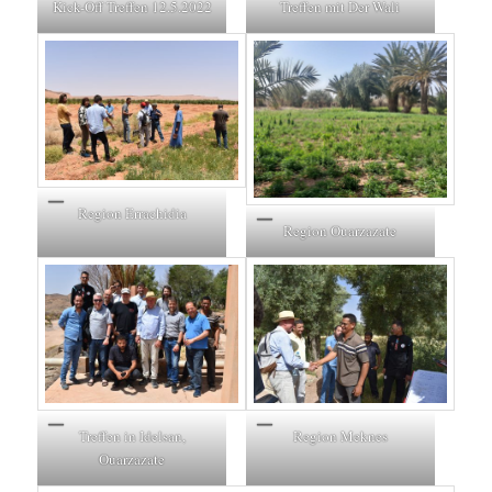
Kick-Off Treffen 12.5.2022
Treffen mit Der Wali
Region Errachidia
Region Ouarzazate
Treffen in Idelsan,
Region Meknes
Ouarzazate