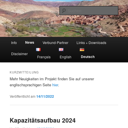
Zum
Zum
Sustainable Land Mangement in Morocco
primären
sekundären
Such
Inhalt
Inhalt
springen
springen
Project SuLaMo
Hauptmenü
News
Info
Verbund-Partner
Links + Downloads
Disclaimer
Deutsch
Français
English
KURZMITTEILUNG
Mehr Neuigkeiten im Projekt finden Sie auf unserer
englischsprachigen Seite
hier
.
Veröffentlicht am
14/11/2022
Kapazitätsaufbau 2024