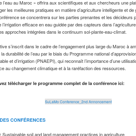
de l’eau au Maroc » offrira aux scientifiques et aux chercheurs une pl
ger les meilleures pratiques en matière d’agriculture intelligente et de
conférence se concentrera sur les parties prenantes et les décideurs 
 l’irrigation efficace en eau guidée par des capteurs dans l’agriculture
es approches intégrées dans le continuum sol-plante-eau-climat.
iative s’inscrit dans le cadre de l’engagement plus large du Maroc à am
t la durabilité de l’eau par le biais du Programme national d’approvis
able et d’irrigation (PNAEPI), qui reconnaît l’importance d’une utilisati
ace au changement climatique et à la raréfaction des ressources.
ez télécharger le programme complet de la conférence ici:
:
SuLaMo Conference_2nd Annoncement
 DES CONFÉRENCES
:
Sustainable soil and land management practices in agriculture