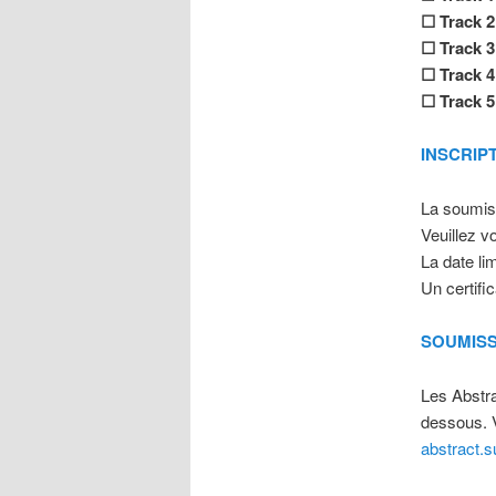
☐
Track 2
☐
Track 3
☐
Track 4
☐
Track 5
INSCRIP
La soumiss
Veuillez vo
La date lim
Un certific
SOUMISS
Les Abstra
dessous. V
abstract.