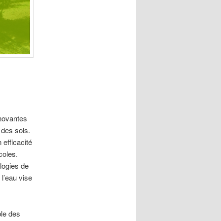
nnovantes
 des sols.
 efficacité
coles.
ologies de
 l’eau vise
ble des