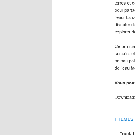
terres et 
pour parta
l’eau. La 
discuter de
explorer d
Cette init
sécurité e
en eau pot
de l’eau f
Vous pouv
Download
THÈMES
☐
Track 1