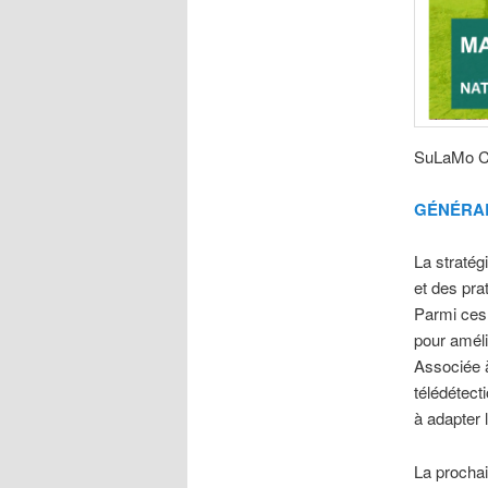
SuLaMo Co
GÉNÉRAL
La stratég
et des prat
Parmi ces 
pour amélio
Associée à 
télédétect
à adapter 
La prochai