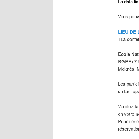
La date li
Vous pouve
LIEU DE
TLa confér
École Nat
RGRF+7J
Meknès, 
Les partic
un tarif s
Veuillez f
en votre 
Pour bénéf
réservatio