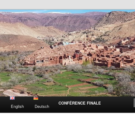
n Morocco
Mo
CONFÉRENCE FINALE
s
English
Deutsch