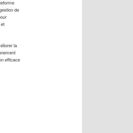
ateforme
 gestion de
pour
 et
éliorer la
ionnement
on efficace